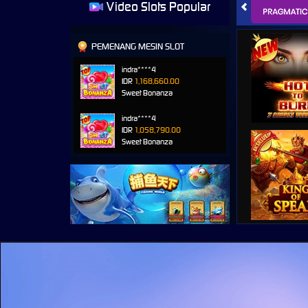
Video Slots Popular
PEMENANG MESIN SLOT
indra****4
IDR
1,168,660.00
Sweet Bonanza
indra****4
IDR
1,058,790.00
Sweet Bonanza
creep****8
IDR
974,040.00
Gates of Olympus Super
Scatter
jemabe****k
IDR
972,100.00
Gates of Olympus 1000
indra****4
IDR
942,450.00
Sweet Bonanza