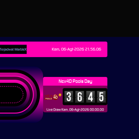
Kam, 06-Agt-2026 21.56.06
MarbleX pada 31-Jul-2026 dari 00.00.00 sampai 31-Jul-2027 00.00.00. Selama waktu ini, Marb
Nex4D Pools Day
Live Draw Kam, 06-Agt-2026 00.00.00