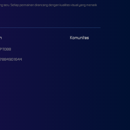
 seru. Setiap permainan dirancang dengan kualitas visual yang menarik
n
Komunitas
IPTO88
7884901644