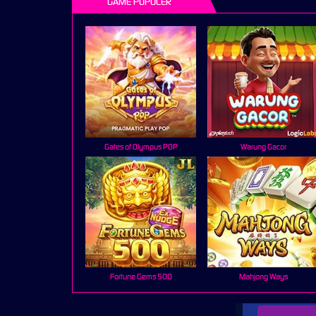
GAME POPULER
Gates of Olympus POP
Warung Gacor
Fortune Gems 500
Mahjong Ways