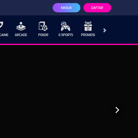
MASUK
DAFTAR
 GAME
ARCADE
POKER
E-SPORTS
PROMOSI