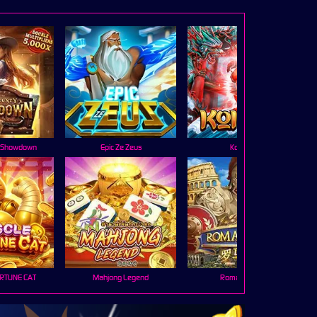
y Showdown
Epic Ze Zeus
Koi Gate
RTUNE CAT
Mahjong Legend
Roma Legacy