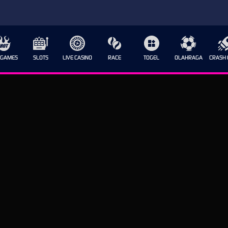
 GAMES
SLOTS
LIVE CASINO
RACE
TOGEL
OLAHRAGA
CRASH