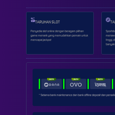
TARUHAN SLOT
TA
Penyedia slot online dengan beragam pilihan
Sportsb
game menarik yang memudahkan pemain untuk
menawar
mencapai jackpot
tinggi,
banyak 
* Selama bank maintenance dan bank offline deposit dan penarik