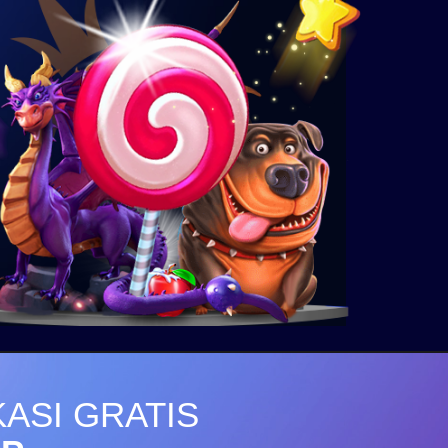
ASI GRATIS