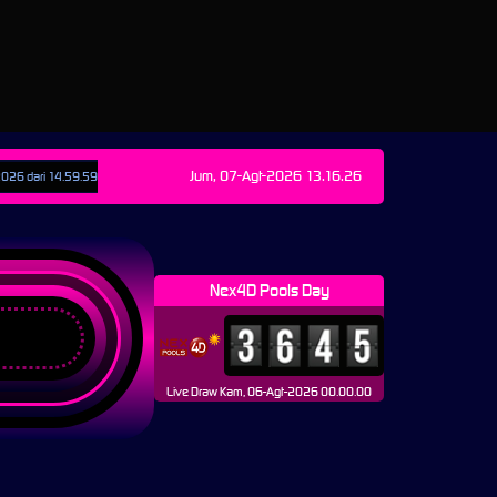
Jum, 07-Agt-2026 13.16.26
 14.59.59 sampai 30-Sep-2026 14.59.59. Selama waktu ini, PP Virtual Sports permainan tidak a
Nex4D Pools Day
Live Draw Kam, 06-Agt-2026 00.00.00