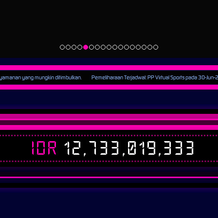
ang mungkin ditimbulkan.
Pemeliharaan Terjadwal: PP Virtual Sports pada 30-Jun-2026 dari
IDR
12,733,019,333