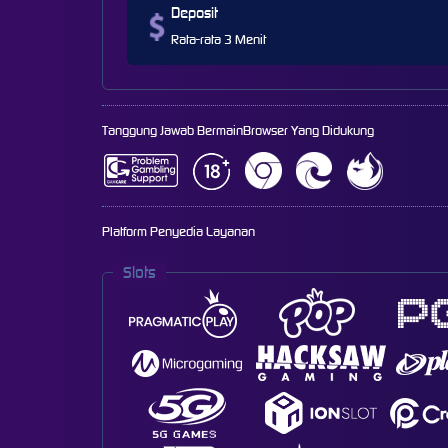
Deposit
Rata-rata 3 Menit
Tanggung Jawab Bermain
Browser Yang Didukung
Platform Penyedia Layanan
Slots