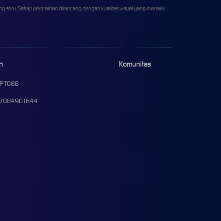
 seru. Setiap permainan dirancang dengan kualitas visual yang menarik
n
Komunitas
IPTO88
7884901644