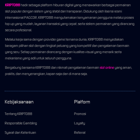
KRIPTO88
hadir sebagai platform hiburan digital yang menawarkan berbagai permainan
slot populer dengan sistem yang stabil dan transparan. Didukung oleh lisensi resmi
internasional PAGCOR, KRIPTO88 mengutamakan kenyamanan pengguna melalui proses
top up yang mudah, layanan transaksi yang cepat, serta sistem permainan yang dirancang
secara profesional.
Melalui kerja sama dengan provider game ternama dunia, KRIPTO88 menyediakan
beragam pilihan slot dengan tingkat peluang yang kompetitif dan pengalaman bermain
yang seru. Setiap permainan dirancang dengan kualitas visual yang menarik serta
mekanisme yang adil untuk seluruh pengguna.
Bergabung bersama KRIPTO88 dan nikmati pengalaman bermain
slot online
yang aman,
praktis, dan menyenangkan, kapan saja dan di mana saja.
Kebijaksanaan
Platform
Tentang KRIPTO88
Promosi
Responsible Gambling
Loyalty
Syarat dan Ketentuan
Referral