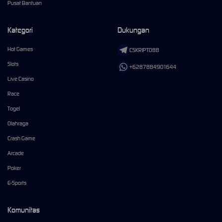
Pusat Bantuan
Kategori
Dukungan
Hot Games
CSKRIPTO88
Slots
+6287884901644
Live Casino
Race
Togel
Olahraga
Crash Game
Arcade
Poker
E-Sports
Komunitas