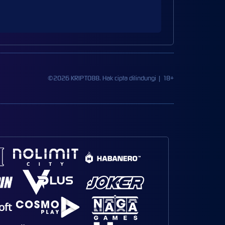
©2026 KRIPTO88. Hak cipta dilindungi | 18+