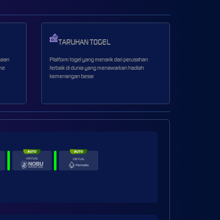
TARUHAN TOGEL
haan
Platform togel yang menarik dari perusahan
ame
terbaik di dunia yang menawarkan hadiah
kemenangan besar