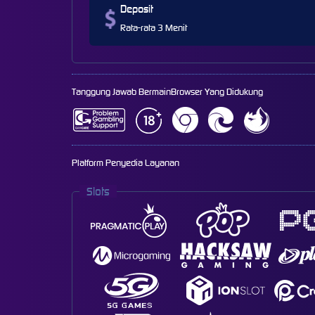
Deposit
Rata-rata 3 Menit
Tanggung Jawab Bermain
Browser Yang Didukung
Platform Penyedia Layanan
Slots