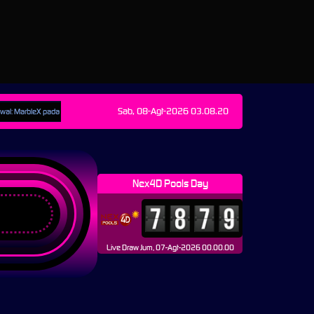
Sab, 08-Agt-2026 03.08.20
eX pada 31-Jul-2026 dari 00.00.00 sampai 31-Jul-2027 00.00.00. Selama waktu ini, MarbleX pe
Nex4D Pools Day
Live Draw Jum, 07-Agt-2026 00.00.00