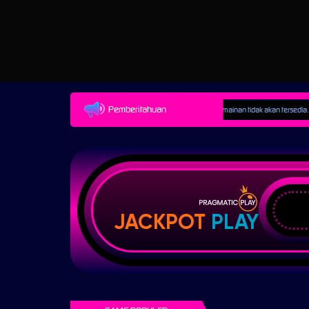
Pemberitahuan
Sep-2026 14.59.59. Selama waktu ini, PP Virtual Sports permainan tidak akan tersedia. Kami m
JACKPOT
PLAY