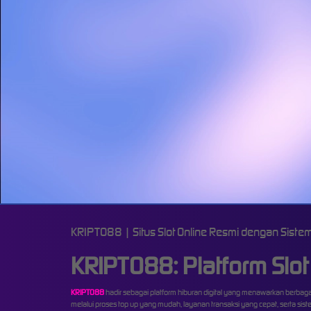
e**n
IDR
786,480.00
Fortune of Olympus
e**n
IDR
634,620.00
Sweet Bonanza 2500
r****1
IDR
538,400.00
Starlight Princess™ 1000
agungy****6
IDR
507,000.00
Starlight Princess™ 1000
e**n
IDR
418,050.00
Sweet Bonanza 2500
KRIPTO88 | Situs Slot Online Resmi dengan Siste
KRIPTO88: Platform Slo
KRIPTO88
hadir sebagai platform hiburan digital yang menawarkan berba
melalui proses top up yang mudah, layanan transaksi yang cepat, serta sis