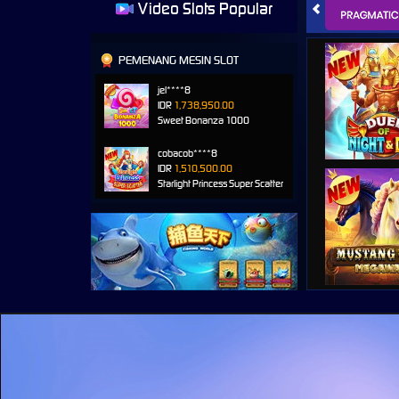
Video Slots Popular
PEMENANG MESIN SLOT
jel****8
IDR
1,738,950.00
Sweet Bonanza 1000
cobacob****8
IDR
1,510,500.00
Starlight Princess Super Scatter
ma****1
IDR
860,820.00
Starlight Princess™ 1000
e**n
IDR
854,640.00
Fury of Anubis
jel****8
IDR
793,360.00
Sweet Bonanza 1000