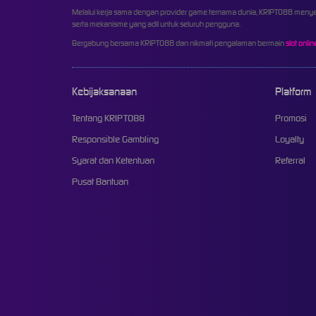
Melalui kerja sama dengan provider game ternama dunia, KRIPTO88 menyedi
serta mekanisme yang adil untuk seluruh pengguna.
Bergabung bersama KRIPTO88 dan nikmati pengalaman bermain
slot onlin
Kebijaksanaan
Platform
Tentang KRIPTO88
Promosi
Responsible Gambling
Loyalty
Syarat dan Ketentuan
Referral
Pusat Bantuan