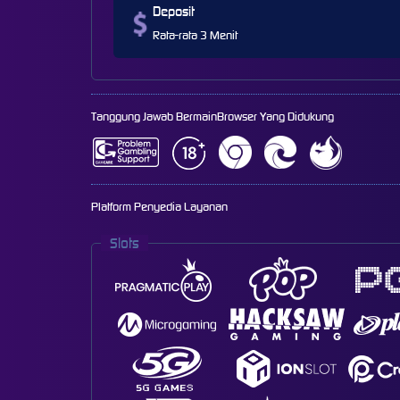
Deposit
Rata-rata 3 Menit
Tanggung Jawab Bermain
Browser Yang Didukung
Platform Penyedia Layanan
Slots