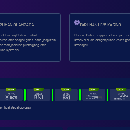
RUHAN OLAHRAGA
TARUHAN LIVE KASINO
ook Gaming Platform Terbaik
Platform Pilihan bagi perusahaan-perusa
kan lebih banyak game, odds yang lebih
terbaik di dunia, dengan pilihan variasi g
 dan menyediakan pilihan yang lebih
terbanyak
untuk pemain.
an tidak dapat diproses