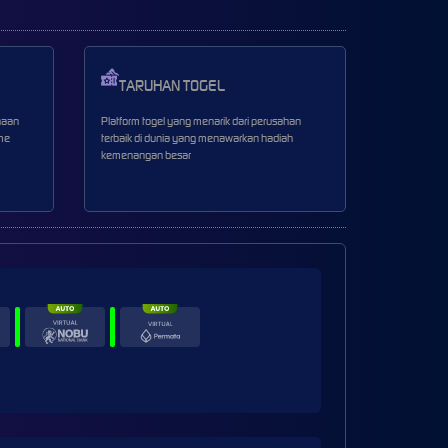
TARUHAN TOGEL
haan
Platform togel yang menarik dari perusahan
ame
terbaik di dunia yang menawarkan hadiah
kemenangan besar