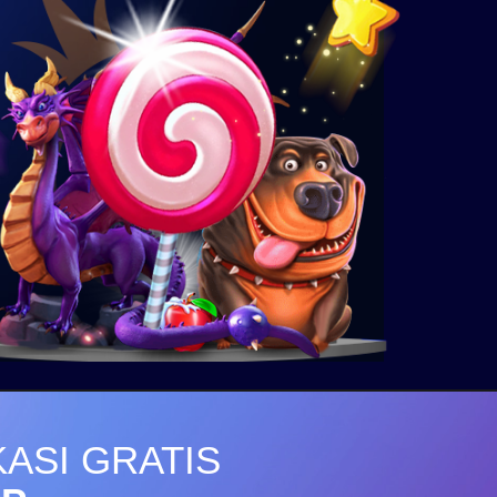
ASI GRATIS