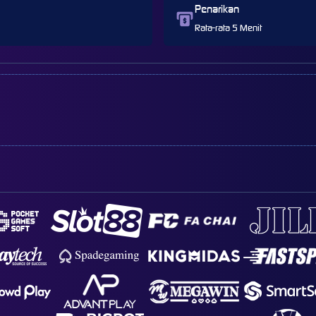
Penarikan
Rata-rata 5 Menit