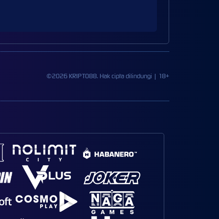
©2026 KRIPTO88. Hak cipta dilindungi | 18+