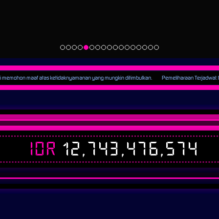
on maaf atas ketidaknyamanan yang mungkin ditimbulkan.
Pemeliharaan Terjadwal: MarbleX p
IDR
12,743,476,574