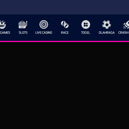
 GAMES
SLOTS
LIVE CASINO
RACE
TOGEL
OLAHRAGA
CRASH