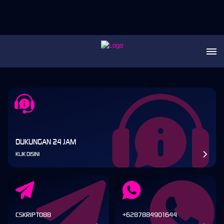
DUKUNGAN 24 JAM
KLIK DISINI
CSKRIPTO88
+6287884901644