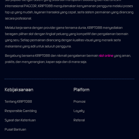
internasional PAGCOR, KRIPTO88 mengutamakan kenyamanan pengguna melalui proses
top up yang mudah, layanan transaksi yang cepat, serta sistem permainan yang dirancang
secara profesional.
Melalui kerja sama dengan provider game ternama dunia, KRIPTO88 menyediakan
beragam pilihan slot dengan tingkat peluang yang kompetitif dan pengalaman bermain
yang seru. Setiap permainan dirancang dengan kualitas visual yang menarik serta
mekanisme yang adil untuk seluruh pengguna.
Bergabung bersama KRIPTO88 dan nikmati pengalaman bermain
slot online
yang aman,
praktis, dan menyenangkan, kapan saja dan di mana saja.
Kebijaksanaan
Platform
Tentang KRIPTO88
Promosi
Responsible Gambling
Loyalty
Syarat dan Ketentuan
Referral
Pusat Bantuan