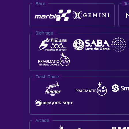
Race
To
Olahraga
Crash Game
Arcade