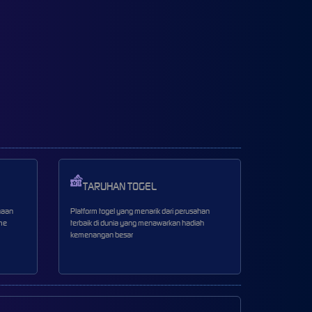
TARUHAN TOGEL
haan
Platform togel yang menarik dari perusahan
ame
terbaik di dunia yang menawarkan hadiah
kemenangan besar