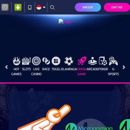
MASUK
DAFTAR
HOT
SLOTS
LIVE
RACE
TOGEL
OLAHRAGA
CRASH
ARCADE
POKER
E-
PROMO
GAMES
CASINO
GAME
SPORTS