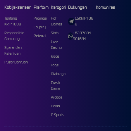
Kebijaksanaan
Platform
Kategori
Dukungan
Komunitas
Tentang
Promosi
Hot
CSKRIPTO8
KRIPTO88
Games
8
Loyalty
Responsible
Slots
+6287884
Referral
Gambling
901644
Live
Syarat dan
Casino
Ketentuan
Race
Pusat Bantuan
Togel
Olahraga
Crash
Game
Arcade
Poker
E-Sports