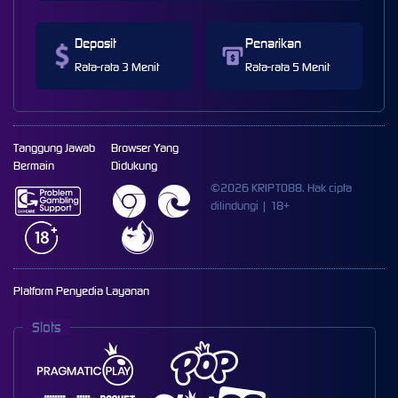
Deposit
Penarikan
Rata-rata 3 Menit
Rata-rata 5 Menit
Tanggung Jawab
Browser Yang
Bermain
Didukung
©2026 KRIPTO88. Hak cipta
dilindungi | 18+
Platform Penyedia Layanan
Slots