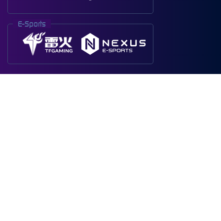
E-Sports