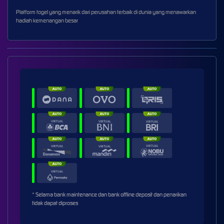
Platform togel yang menarik dari perusahan terbaik di dunia yang menawarkan
hadiah kemenangan besar
* Selama bank maintenance dan bank offline deposit dan penarikan
tidak dapat diproses