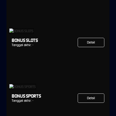
BONUS SLOTS
Detail
Tanggal akhir:
-
BONUS SPORTS
Detail
Tanggal akhir:
-