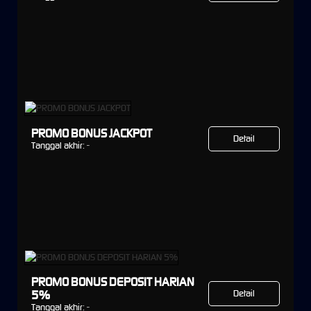
PROMO BONUS JACKPOT
Detail
Tanggal akhir:
-
PROMO BONUS DEPOSIT HARIAN
5%
Detail
Tanggal akhir:
-