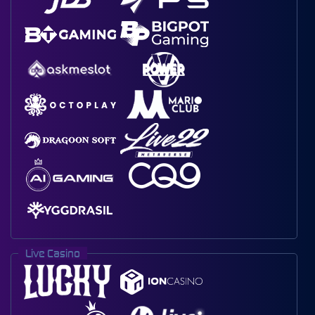
Live Casino