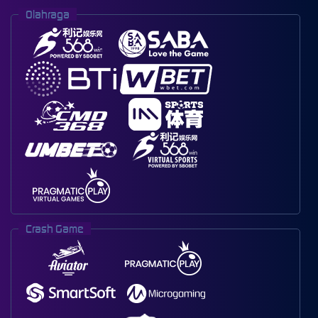
Olahraga
Crash Game