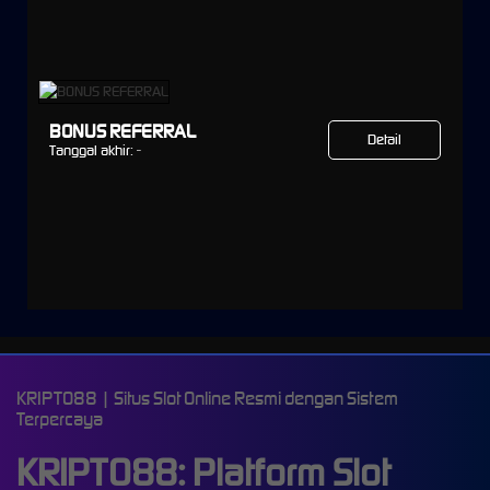
BONUS REFERRAL
Detail
Tanggal akhir:
-
KRIPTO88 | Situs Slot Online Resmi dengan Sistem
Terpercaya
KRIPTO88: Platform Slot