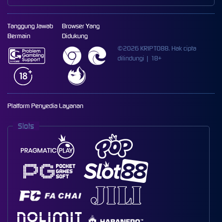
Tanggung Jawab
Browser Yang
Bermain
Didukung
©2026 KRIPTO88. Hak cipta
dilindungi | 18+
Platform Penyedia Layanan
Slots