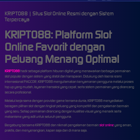
KRIPTO88 | Situs Slot Online Resmi dengan Sistem
Terpercaya
KRIPTO88: Platform Slot
Online Favorit dengan
Peluang Menang Optimal
KRIPTO88
hadir sebagai platform hiburan digital yang menawarkan berbagai permainan
slot populer dengan sistem yang stabil dan transparan. Didukung oleh lisensi resmi
internasional PAGCOR, KRIPTO88 mengutamakan kenyamanan pengguna melalui proses
top up yang mudah, layanan transaksi yang cepat, serta sistem permainan yang dirancang
secara profesional.
Melalui kerja sama dengan provider game ternama dunia, KRIPTO88 menyediakan
beragam pilihan slot dengan tingkat peluang yang kompetitif dan pengalaman bermain
yang seru. Setiap permainan dirancang dengan kualitas visual yang menarik serta
mekanisme yang adil untuk seluruh pengguna.
Bergabung bersama KRIPTO88 dan nikmati pengalaman bermain
slot online
yang aman,
praktis, dan menyenangkan, kapan saja dan di mana saja.