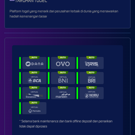
TARUHAN TOGEL
Platform togel yang menarik dari perusahan terbaik di dunia yang menawarkan
hadiah kemenangan besar
* Selama bank maintenance dan bank offline deposit dan penarikan
tidak dapat diproses