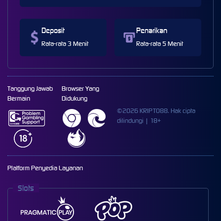
Deposit
Penarikan
Rata-rata 3 Menit
Rata-rata 5 Menit
Tanggung Jawab
Browser Yang
Bermain
Didukung
©2026 KRIPTO88. Hak cipta
dilindungi | 18+
Platform Penyedia Layanan
Slots