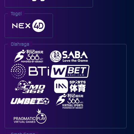
Togel
Olahraga