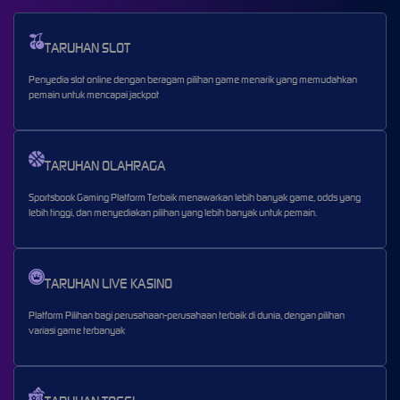
TARUHAN SLOT
Penyedia slot online dengan beragam pilihan game menarik yang memudahkan
pemain untuk mencapai jackpot
TARUHAN OLAHRAGA
Sportsbook Gaming Platform Terbaik menawarkan lebih banyak game, odds yang
lebih tinggi, dan menyediakan pilihan yang lebih banyak untuk pemain.
TARUHAN LIVE KASINO
Platform Pilihan bagi perusahaan-perusahaan terbaik di dunia, dengan pilihan
variasi game terbanyak