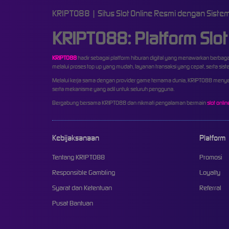
KRIPTO88 | Situs Slot Online Resmi dengan Siste
KRIPTO88: Platform Slo
KRIPTO88
hadir sebagai platform hiburan digital yang menawarkan berba
melalui proses top up yang mudah, layanan transaksi yang cepat, serta sis
Melalui kerja sama dengan provider game ternama dunia, KRIPTO88 menyedi
serta mekanisme yang adil untuk seluruh pengguna.
Bergabung bersama KRIPTO88 dan nikmati pengalaman bermain
slot onlin
Kebijaksanaan
Platform
Tentang KRIPTO88
Promosi
Responsible Gambling
Loyalty
Syarat dan Ketentuan
Referral
Pusat Bantuan