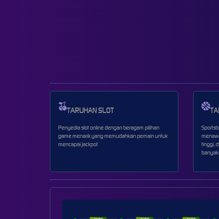
TARUHAN SLOT
TA
Penyedia slot online dengan beragam pilihan
Sportsb
game menarik yang memudahkan pemain untuk
menawar
mencapai jackpot
tinggi,
banyak 