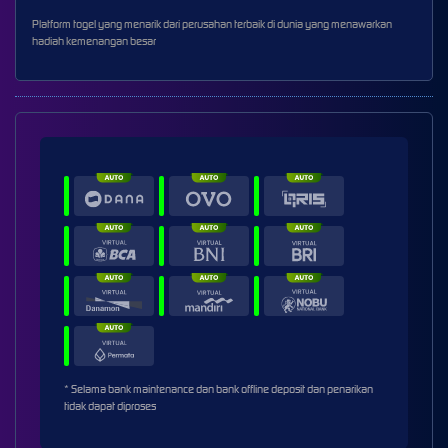
Platform togel yang menarik dari perusahan terbaik di dunia yang menawarkan
hadiah kemenangan besar
* Selama bank maintenance dan bank offline deposit dan penarikan
tidak dapat diproses