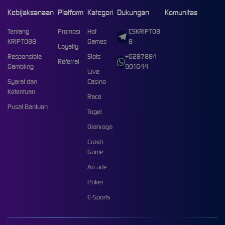
Kebijaksanaan
Platform
Kategori
Dukungan
Komunitas
Tentang
Promosi
Hot
CSKRIPTO8
KRIPTO88
Games
8
Loyalty
Responsible
Slots
+6287884
Referral
Gambling
901644
Live
Syarat dan
Casino
Ketentuan
Race
Pusat Bantuan
Togel
Olahraga
Crash
Game
Arcade
Poker
E-Sports