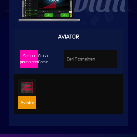
AVIATOR
Semua
Crash
permainan
Game
Aviator