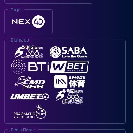
Togel
Olahraga
Crash Game