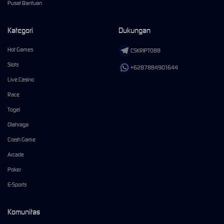
Pusat Bantuan
Kategori
Dukungan
Hot Games
CSKRIPTO88
Slots
+6287884901644
Live Casino
Race
Togel
Olahraga
Crash Game
Arcade
Poker
E-Sports
Komunitas