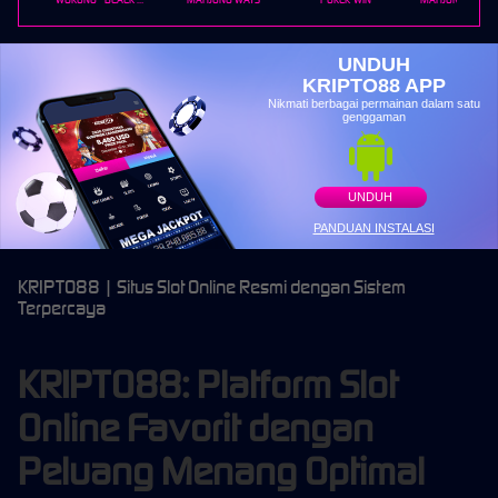
UNDUH
KRIPTO88 APP
Nikmati berbagai permainan dalam satu
genggaman
UNDUH
PANDUAN INSTALASI
KRIPTO88 | Situs Slot Online Resmi dengan Sistem
Terpercaya
KRIPTO88: Platform Slot
Online Favorit dengan
Peluang Menang Optimal