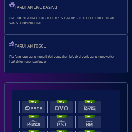
TARUHAN LIVE KASINO
Platform Pilihan bagi perusahaan-perusahaan terbaik di dunia, dengan pilihan
variasi game terbanyak
TARUHAN TOGEL
Platform togel yang menarik dari perusahan terbaik di dunia yang menawarkan
hadiah kemenangan besar