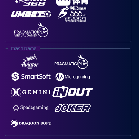
Crash Game