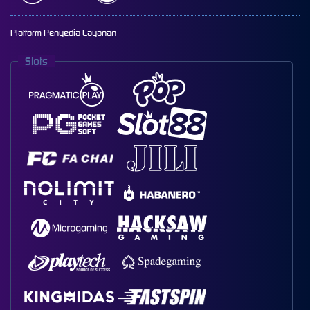
Platform Penyedia Layanan
Slots