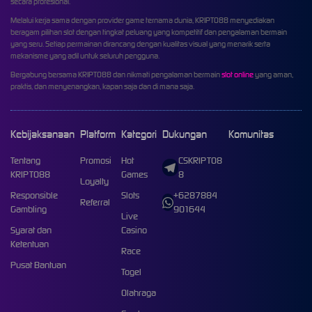
secara profesional.
Melalui kerja sama dengan provider game ternama dunia, KRIPTO88 menyediakan
beragam pilihan slot dengan tingkat peluang yang kompetitif dan pengalaman bermain
yang seru. Setiap permainan dirancang dengan kualitas visual yang menarik serta
mekanisme yang adil untuk seluruh pengguna.
Bergabung bersama KRIPTO88 dan nikmati pengalaman bermain
slot online
yang aman,
praktis, dan menyenangkan, kapan saja dan di mana saja.
Kebijaksanaan
Platform
Kategori
Dukungan
Komunitas
Tentang
Promosi
Hot
CSKRIPTO8
KRIPTO88
Games
8
Loyalty
Responsible
Slots
+6287884
Referral
Gambling
901644
Live
Syarat dan
Casino
Ketentuan
Race
Pusat Bantuan
Togel
Olahraga