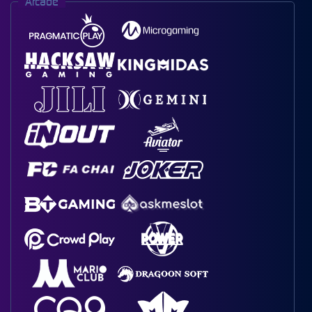
Arcade