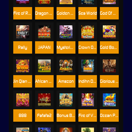
Fire of Rue Royale
Dragon Gold
Golden Rooster
Sea World
God Of Wealth
Rally
JAPAN
Mysterious Witch
Crown Of Fire
Gold Bonanza
Jin Qian Wa
African Wildlife
Amazon
Indihn Dkehming
Glorious Rome
888
Fafafa2
Bonus Bears
Fire of Villa Street
Ocean Party