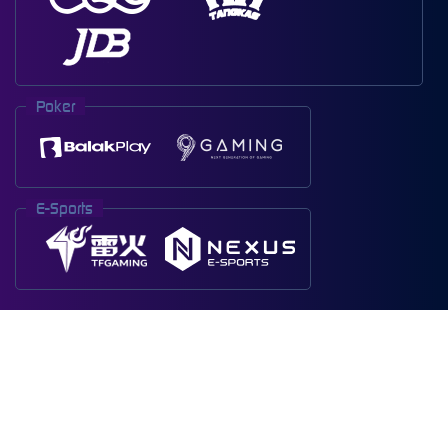
Poker
E-Sports