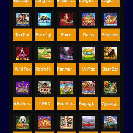
Sea Captain
Long Teng Hu Xiao
Striper Night
LongTengHuXiao2
Magic Totem
Top Gun
Fire of glacier gold
Fame
Circus
Seasons
Wild Fox
Robin Hood
Panther Moon
Mr.Fido
Best Bet
5 Fortune Dragon
T-REX
Reel King Mega
Happy Lantern
Mystery Reels Power Reels