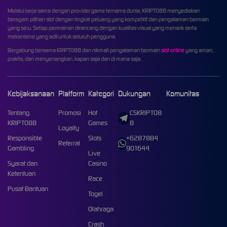
Melalui kerja sama dengan provider game ternama dunia, KRIPTO88 menyediakan
beragam pilihan slot dengan tingkat peluang yang kompetitif dan pengalaman bermain
yang seru. Setiap permainan dirancang dengan kualitas visual yang menarik serta
mekanisme yang adil untuk seluruh pengguna.
Bergabung bersama KRIPTO88 dan nikmati pengalaman bermain
slot online
yang aman,
praktis, dan menyenangkan, kapan saja dan di mana saja.
Kebijaksanaan
Platform
Kategori
Dukungan
Komunitas
Tentang
Promosi
Hot
CSKRIPTO8
KRIPTO88
Games
8
Loyalty
Responsible
Slots
+6287884
Referral
Gambling
901644
Live
Syarat dan
Casino
Ketentuan
Race
Pusat Bantuan
Togel
Olahraga
Crash