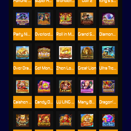
Fortune Twins
Super Hoo Hey How
Wonderful Christmas
Golf 2
King's Sword
Party Night
Overlord & Concubine
Roll in Money
Grand Sheriff
Diamond Mogul
Over Dragon's Gate
Get Money
Zhen Long Ju Bao
Great Lion
Ultra Treasure
Caishen Coming
Candy Dynasty
LU LING QI
Many Beauties
Dragon's Treasure