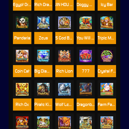
Egypt Oracle
Rich Dragon
JIN HOU YE
Doggy Wealth
Icy Bar
Pandaria
Zeus
5 God Beast
You Will Win
Triple Monkey
Coin Cat
Big Diamond
Rich Lion
777
Crystal Fruits
Rich Ox
Pirate King
Wolf Legend
Dragonburst
Farm Family