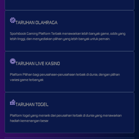
TARUHAN OLAHRAGA
Sportsbook Gaming Platform Terbaik menawarkan lebih banyak game, odds yang
lebih tinggi, dan menyediakan pilihan yang lebih banyak untuk pemain.
TARUHAN LIVE KASINO
Platform Pilihan bagi perusahaan-perusahaan terbaik di dunia, dengan pilihan
variasi game terbanyak
TARUHAN TOGEL
Platform togel yang menarik dari perusahan terbaik di dunia yang menawarkan
hadiah kemenangan besar