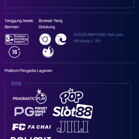
Tanggung Jawab
Browser Yang
Bermain
Didukung
©2026 KRIPTO88. Hak cipta
dilindungi | 18+
Platform Penyedia Layanan
Slots