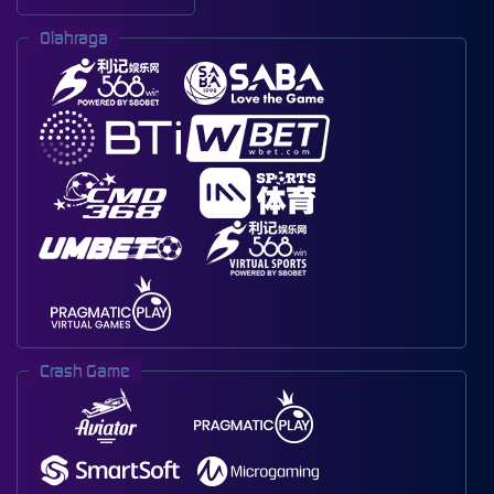
Olahraga
Crash Game