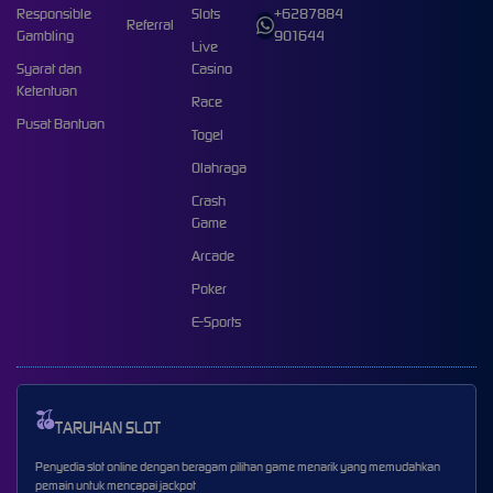
Responsible
Slots
+6287884
Referral
Gambling
901644
Live
Syarat dan
Casino
Ketentuan
Race
Pusat Bantuan
Togel
Olahraga
Crash
Game
Arcade
Poker
E-Sports
TARUHAN SLOT
Penyedia slot online dengan beragam pilihan game menarik yang memudahkan
pemain untuk mencapai jackpot