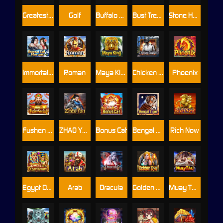
Greatest Circus
Golf
Buffalo Burst
Bust Treasury
Stone Hominid
Immortal Heroes
Roman
Maya King
Chicken Dinner
Phoenix
Fushen Coming
ZHAO YUN
Bonus Cat
Bengal Tiger
Rich Now
Egypt Dynasty
Arab
Dracula
Golden Eye
Muay Thai