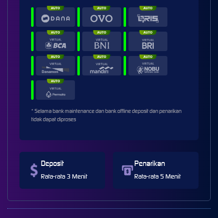
* Selama bank maintenance dan bank offline deposit dan penarikan
tidak dapat diproses
Deposit
Penarikan
Rata-rata 3 Menit
Rata-rata 5 Menit