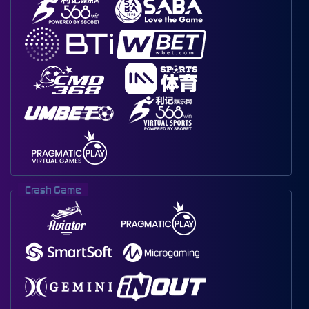
Crash Game