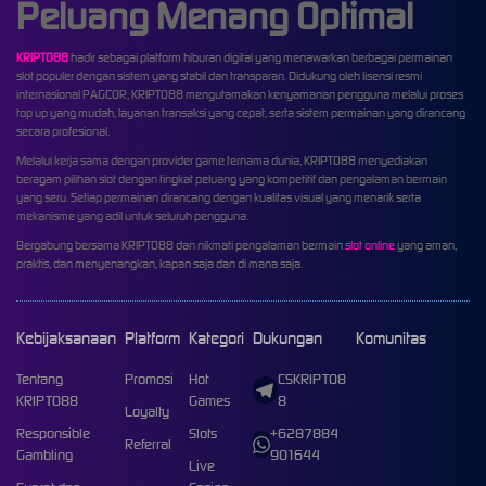
Peluang Menang Optimal
KRIPTO88
hadir sebagai platform hiburan digital yang menawarkan berbagai permainan
slot populer dengan sistem yang stabil dan transparan. Didukung oleh lisensi resmi
internasional PAGCOR, KRIPTO88 mengutamakan kenyamanan pengguna melalui proses
top up yang mudah, layanan transaksi yang cepat, serta sistem permainan yang dirancang
secara profesional.
Melalui kerja sama dengan provider game ternama dunia, KRIPTO88 menyediakan
beragam pilihan slot dengan tingkat peluang yang kompetitif dan pengalaman bermain
yang seru. Setiap permainan dirancang dengan kualitas visual yang menarik serta
mekanisme yang adil untuk seluruh pengguna.
Bergabung bersama KRIPTO88 dan nikmati pengalaman bermain
slot online
yang aman,
praktis, dan menyenangkan, kapan saja dan di mana saja.
Kebijaksanaan
Platform
Kategori
Dukungan
Komunitas
Tentang
Promosi
Hot
CSKRIPTO8
KRIPTO88
Games
8
Loyalty
Responsible
Slots
+6287884
Referral
Gambling
901644
Live