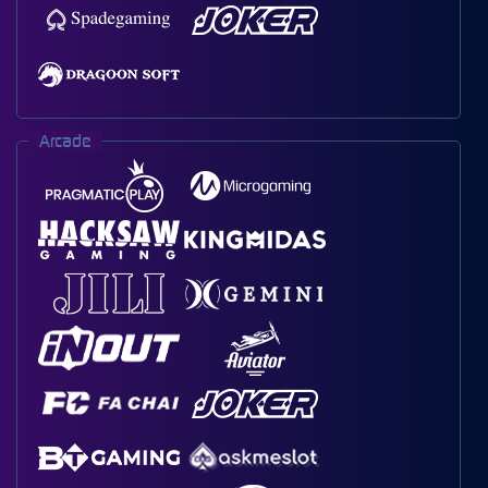
Arcade