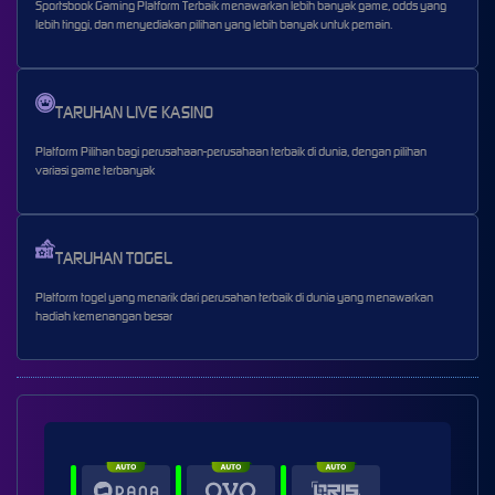
Sportsbook Gaming Platform Terbaik menawarkan lebih banyak game, odds yang
lebih tinggi, dan menyediakan pilihan yang lebih banyak untuk pemain.
TARUHAN LIVE KASINO
Platform Pilihan bagi perusahaan-perusahaan terbaik di dunia, dengan pilihan
variasi game terbanyak
TARUHAN TOGEL
Platform togel yang menarik dari perusahan terbaik di dunia yang menawarkan
hadiah kemenangan besar