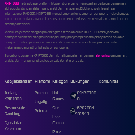
KRIPTO88
hadir sebagai platform hiburan digital yang menawarkan berbagai permainan
slot populer dengan sistem yang stabil dan transparan. Didukung oleh lisensi resmi
internasional PAGCOR, KRIPTO88 mengutamakan kenyamanan pengguna melalui proses
top up yang mudah, layanan transaksi yang cepat, serta sistem permainan yang dirancang
secara profesional.
Melalui kerja sama dengan provider game ternama dunia, KRIPTO88 menyediakan
beragam pilihan slot dengan tingkat peluang yang kompetitif dan pengalaman bermain
yang seru. Setiap permainan dirancang dengan kualitas visual yang menarik serta
mekanisme yang adil untuk seluruh pengguna.
Bergabung bersama KRIPTO88 dan nikmati pengalaman bermain
slot online
yang aman,
praktis, dan menyenangkan, kapan saja dan di mana saja.
Kebijaksanaan
Platform
Kategori
Dukungan
Komunitas
Tentang
Promosi
Hot
CSKRIPTO8
KRIPTO88
Games
8
Loyalty
Responsible
Slots
+6287884
Referral
Gambling
901644
Live
Syarat dan
Casino
Ketentuan
Race