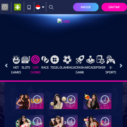
MASUK
DAFTAR
HOT
SLOTS
LIVE
RACE
TOGEL
OLAHRAGA
CRASH
ARCADE
POKER
E-
PROMO
GAMES
CASINO
GAME
SPORTS
i
i
i
i
i
i