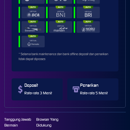
* Selama bank maintenance dan bank offline deposit dan penarikan
tidak dapat diproses
Deposit
Penarikan
Rata-rata 3 Menit
Rata-rata 5 Menit
Tanggung Jawab
Browser Yang
Bermain
Didukung