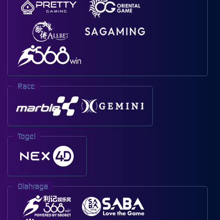
Race
Togel
Olahraga