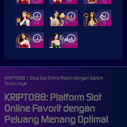
i
i
i
i
i
KRIPTO88 | Situs Slot Online Resmi dengan Sistem
Terpercaya
KRIPTO88: Platform Slot
Online Favorit dengan
Peluang Menang Optimal