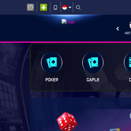
HOT
POKER
GAPLE