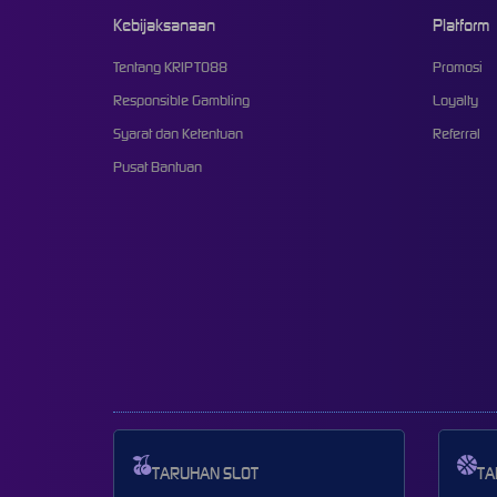
Kebijaksanaan
Platform
Tentang KRIPTO88
Promosi
Responsible Gambling
Loyalty
Syarat dan Ketentuan
Referral
Pusat Bantuan
TARUHAN SLOT
TA