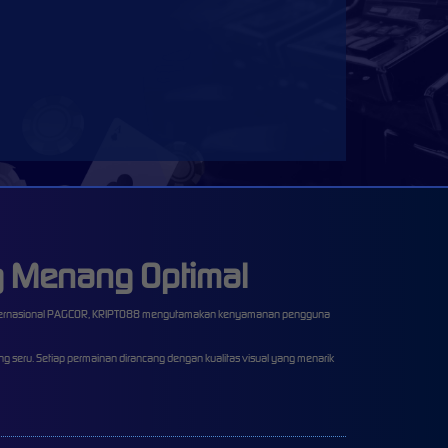
ng Menang Optimal
esmi internasional PAGCOR, KRIPTO88 mengutamakan kenyamanan pengguna
 seru. Setiap permainan dirancang dengan kualitas visual yang menarik