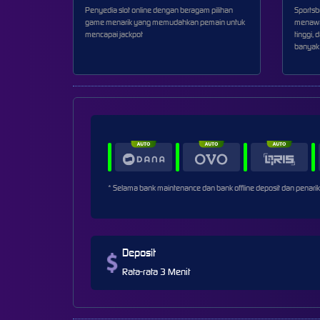
Penyedia slot online dengan beragam pilihan
Sportsb
game menarik yang memudahkan pemain untuk
menawar
mencapai jackpot
tinggi,
banyak 
* Selama bank maintenance dan bank offline deposit dan penarik
Deposit
Rata-rata 3 Menit