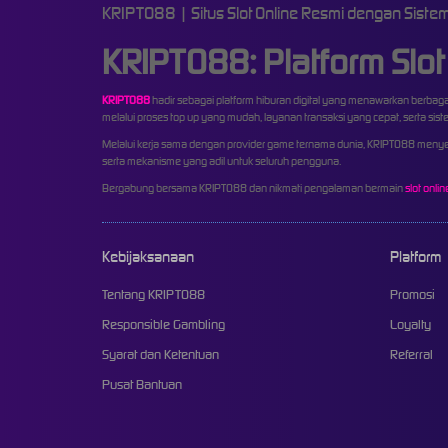
KRIPTO88 | Situs Slot Online Resmi dengan Siste
KRIPTO88: Platform Slo
KRIPTO88
hadir sebagai platform hiburan digital yang menawarkan berba
melalui proses top up yang mudah, layanan transaksi yang cepat, serta sis
Melalui kerja sama dengan provider game ternama dunia, KRIPTO88 menyedi
serta mekanisme yang adil untuk seluruh pengguna.
Bergabung bersama KRIPTO88 dan nikmati pengalaman bermain
slot onlin
Kebijaksanaan
Platform
Tentang KRIPTO88
Promosi
Responsible Gambling
Loyalty
Syarat dan Ketentuan
Referral
Pusat Bantuan