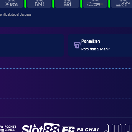
an tidak dapat diproses
Penarikan
Rata-rata 5 Menit