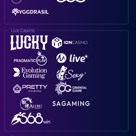
Live Casino