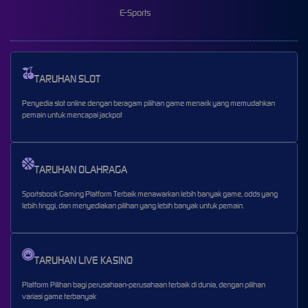
E-Sports
TARUHAN SLOT
Penyedia slot online dengan beragam pilihan game menarik yang memudahkan
pemain untuk mencapai jackpot
TARUHAN OLAHRAGA
Sportsbook Gaming Platform Terbaik menawarkan lebih banyak game, odds yang
lebih tinggi, dan menyediakan pilihan yang lebih banyak untuk pemain.
TARUHAN LIVE KASINO
Platform Pilihan bagi perusahaan-perusahaan terbaik di dunia, dengan pilihan
variasi game terbanyak