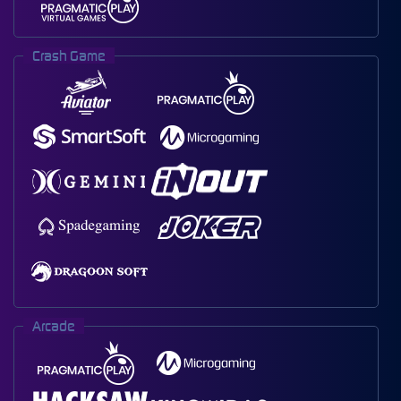
Crash Game
Arcade