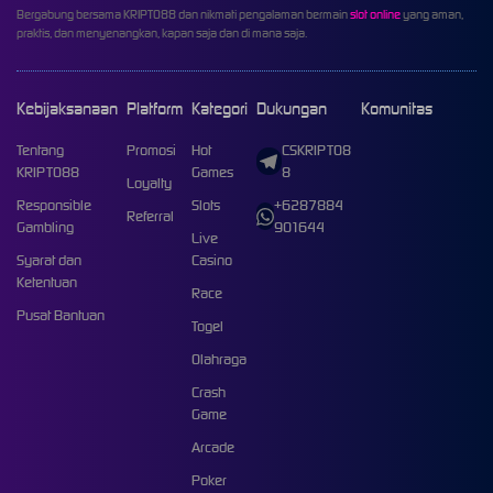
Bergabung bersama KRIPTO88 dan nikmati pengalaman bermain
slot online
yang aman,
praktis, dan menyenangkan, kapan saja dan di mana saja.
Kebijaksanaan
Platform
Kategori
Dukungan
Komunitas
Tentang
Promosi
Hot
CSKRIPTO8
KRIPTO88
Games
8
Loyalty
Responsible
Slots
+6287884
Referral
Gambling
901644
Live
Syarat dan
Casino
Ketentuan
Race
Pusat Bantuan
Togel
Olahraga
Crash
Game
Arcade
Poker