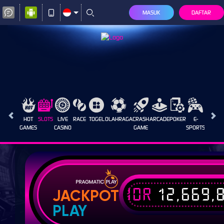
MASUK
DAFTAR
HOT
SLOTS
LIVE
RACE
TOGEL
OLAHRAGA
CRASH
ARCADE
POKER
E-
PROMO
GAMES
CASINO
GAME
SPORTS
IDR
12,669,
JACKPOT
PLAY