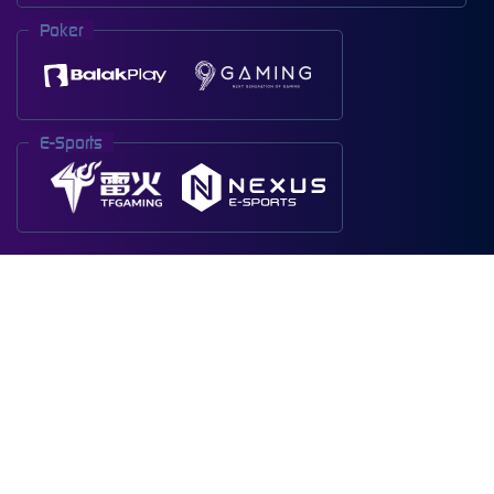
Poker
E-Sports