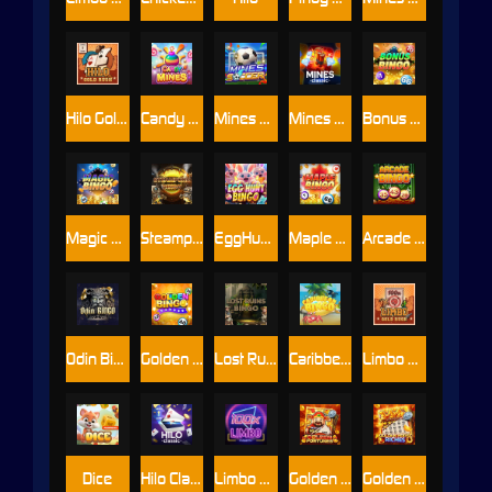
Hilo Gold Rush
Candy Mines
Mines Soccer
Mines Classic
Bonus Bingo
Magic Bingo
Steampunk
EggHunt Bingo
Maple Bingo
Arcade Bingo
Odin Bingo
Golden Bingo
Lost Ruins
Caribbean Bingo
Limbo Gold Rush
Dice
Hilo Classic
Limbo Neon
Golden Fortunes
Golden Horse Riches