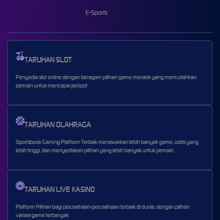
E-Sports
TARUHAN SLOT
Penyedia slot online dengan beragam pilihan game menarik yang memudahkan
pemain untuk mencapai jackpot
TARUHAN OLAHRAGA
Sportsbook Gaming Platform Terbaik menawarkan lebih banyak game, odds yang
lebih tinggi, dan menyediakan pilihan yang lebih banyak untuk pemain.
TARUHAN LIVE KASINO
Platform Pilihan bagi perusahaan-perusahaan terbaik di dunia, dengan pilihan
variasi game terbanyak