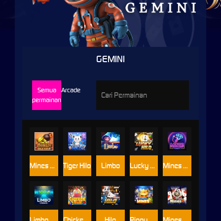
GEMINI
Semua
Arcade
permainan
Mines Gold Rush
Tiger Hilo
Limbo
Lucky Hilo
Mines Neon
Limbo Classic
Chicken Run
Hilo
Pinoy Mines
Mines Maple