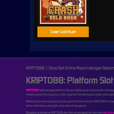
Crash Gold Rush
KRIPTO88 | Situs Slot Online Resmi dengan Siste
KRIPTO88: Platform Slo
KRIPTO88
hadir sebagai platform hiburan digital yang menawarkan berba
melalui proses top up yang mudah, layanan transaksi yang cepat, serta sis
Melalui kerja sama dengan provider game ternama dunia, KRIPTO88 menyedi
serta mekanisme yang adil untuk seluruh pengguna.
Bergabung bersama KRIPTO88 dan nikmati pengalaman bermain
slot onlin