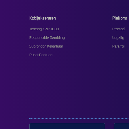
Kebijaksanaan
Platform
Tentang KRIPTO88
Promosi
Responsible Gambling
Loyalty
Syarat dan Ketentuan
Referral
Pusat Bantuan