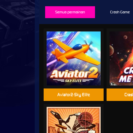
Semua permainan
Crash Game
Aviator2-Sky Elite
Cras