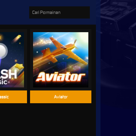
assic
Aviator