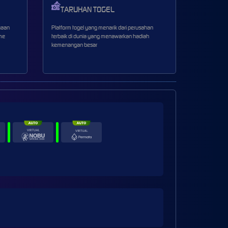
TARUHAN TOGEL
haan
Platform togel yang menarik dari perusahan
ame
terbaik di dunia yang menawarkan hadiah
kemenangan besar