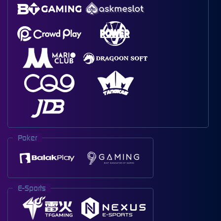
Poker
E-Sports