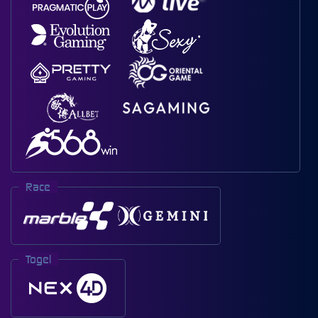
Race
Togel