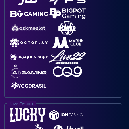
Live Casino