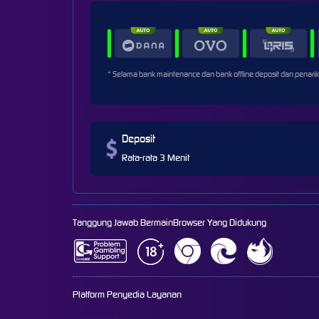
* Selama bank maintenance dan bank offline deposit dan penarik
Deposit
Rata-rata 3 Menit
Tanggung Jawab Bermain
Browser Yang Didukung
Platform Penyedia Layanan