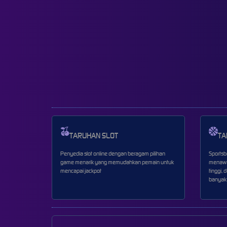
TARUHAN SLOT
TA
Penyedia slot online dengan beragam pilihan
Sportsb
game menarik yang memudahkan pemain untuk
menawar
mencapai jackpot
tinggi,
banyak 