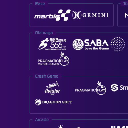
Race
To
Olahraga
Crash Game
Arcade