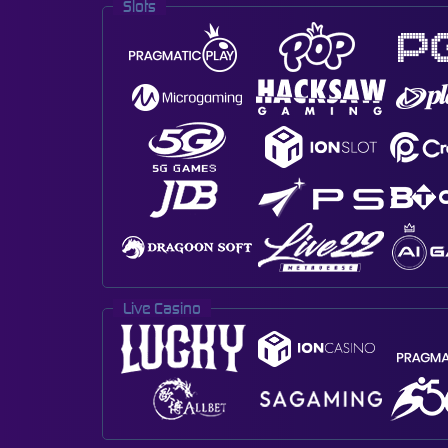
Slots
Live Casino