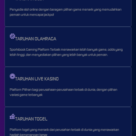
Penyedia slot online dengan beragam pilihan game menarik yang memudahkan
pemain untuk mencapai jackpot
TARUHAN OLAHRAGA
Sportsbook Gaming Platform Terbaik menawarkan lebih banyak game, odds yang
lebih tinggi, dan menyediakan pilihan yang lebih banyak untuk pemain.
TARUHAN LIVE KASINO
Platform Pilihan bagi perusahaan-perusahaan terbaik di dunia, dengan pilihan
variasi game terbanyak
TARUHAN TOGEL
Platform togel yang menarik dari perusahan terbaik di dunia yang menawarkan
hadiah kemenangan besar