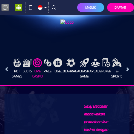
MASUK
DAFTAR
HOT
SLOTS
LIVE
RACE
TOGEL
OLAHRAGA
CRASH
ARCADE
POKER
E-
PROMO
GAMES
CASINO
GAME
SPORTS
Sexy Baccarat
menawarkan
permainan live
kasino dengan