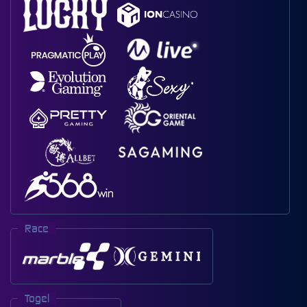
Race
Togel