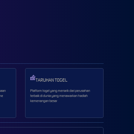
TARUHAN TOGEL
haan
Platform togel yang menarik dari perusahan
ame
terbaik di dunia yang menawarkan hadiah
kemenangan besar