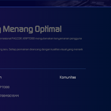
ng Menang Optimal
esmi internasional PAGCOR, KRIPTO88 mengutamakan kenyamanan pengguna
 seru. Setiap permainan dirancang dengan kualitas visual yang menarik
n
Komunitas
IPTO88
7884901644