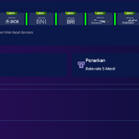
an tidak dapat diproses
Penarikan
Rata-rata 5 Menit