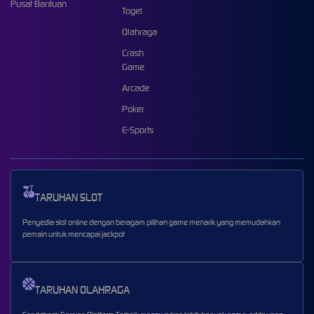
Pusat Bantuan
Togel
Olahraga
Crash
Game
Arcade
Poker
E-Sports
TARUHAN SLOT
Penyedia slot online dengan beragam pilihan game menarik yang memudahkan
pemain untuk mencapai jackpot
TARUHAN OLAHRAGA