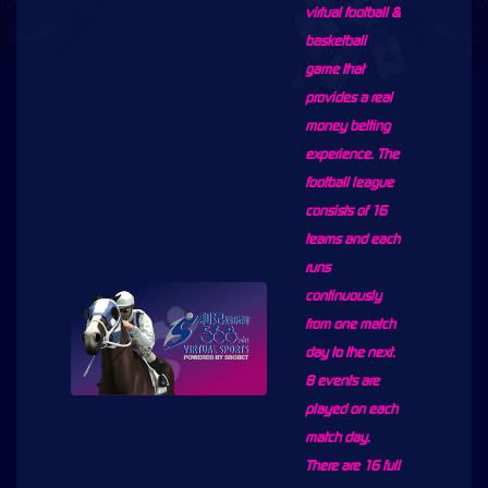
virtual football &
basketball
game that
provides a real
money betting
experience. The
football league
consists of 16
teams and each
runs
continuously
from one match
day to the next.
8 events are
played on each
match day.
There are 16 full