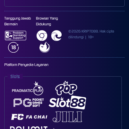
Tanggung Jawab
Browser Yang
Bermain
Didukung
©2026 KRIPTO88. Hak cipta
dilindungi | 18+
Platform Penyedia Layanan
Slots