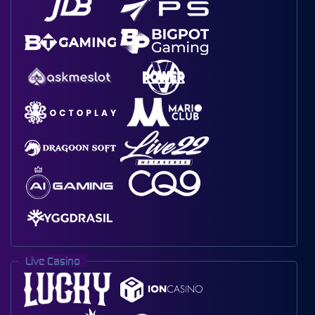
Live Casino