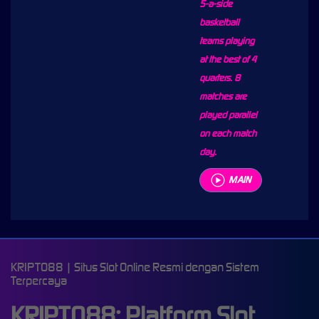
5-a-side
basketball
teams playing
at the best of 4
quarters. 8
matches are
played parallel
on each match
day.
MAIN
KRIPTO88 | Situs Slot Online Resmi dengan Sistem
Terpercaya
KRIPTO88: Platform Slot