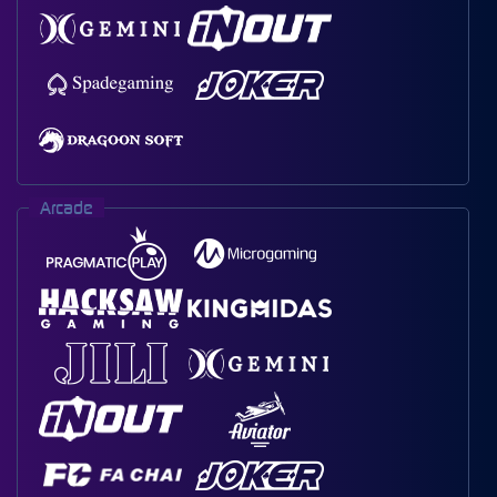
Arcade