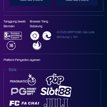
Tanggung Jawab
Browser Yang
Bermain
Didukung
©2026 KRIPTO88. Hak cipta
dilindungi | 18+
Platform Penyedia Layanan
Slots