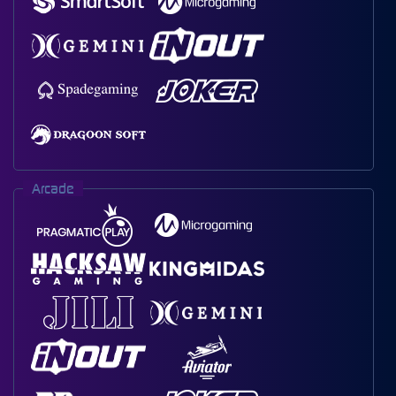
Arcade