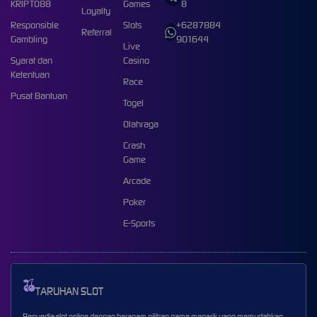
KRIPTO88
Games
8
Loyalty
Responsible
Slots
+6287884
Referral
Gambling
901644
Live
Syarat dan
Casino
Ketentuan
Race
Pusat Bantuan
Togel
Olahraga
Crash
Game
Arcade
Poker
E-Sports
TARUHAN SLOT
Penyedia slot online dengan beragam pilihan game menarik yang memudahkan