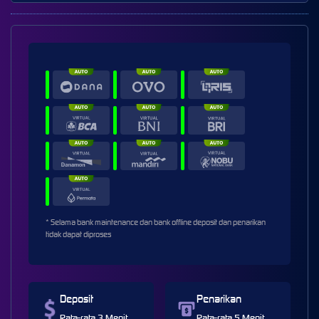
* Selama bank maintenance dan bank offline deposit dan penarikan
tidak dapat diproses
Deposit
Penarikan
Rata-rata 3 Menit
Rata-rata 5 Menit