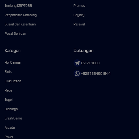
Tentang KRIPTO88
Promosi
Responsible Gambling
Loyalty
Syarat dan Ketentuan
Referral
Pusat Bantuan
Kategori
Dukungan
Hot Games
CSKRIPTO88
Slots
+6287884901644
Live Casino
Race
Togel
Olahraga
Crash Game
Arcade
Poker