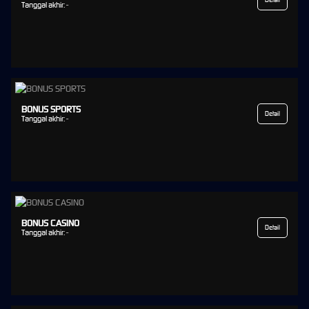
Tanggal akhir:
-
BONUS SPORTS
Detail
Tanggal akhir:
-
BONUS CASINO
Detail
Tanggal akhir:
-