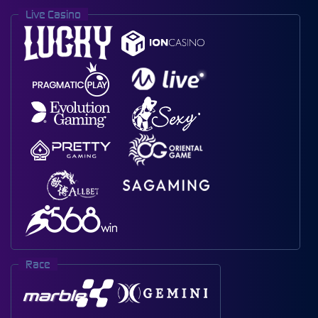
Live Casino
Race