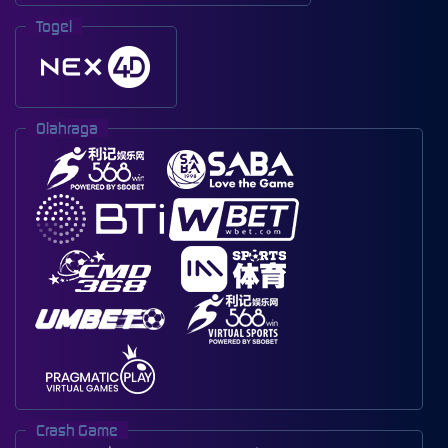
Togel
Olahraga
Crash Game