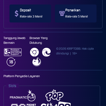
Deposit
Penarikan
Rata-rata 3 Menit
Rata-rata 5 Menit
Tanggung Jawab
Browser Yang
Bermain
Didukung
©2026 KRIPTO88. Hak cipta
dilindungi | 18+
Platform Penyedia Layanan
Slots