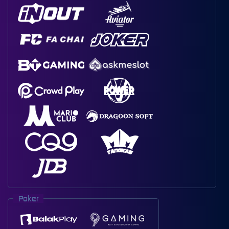
Poker