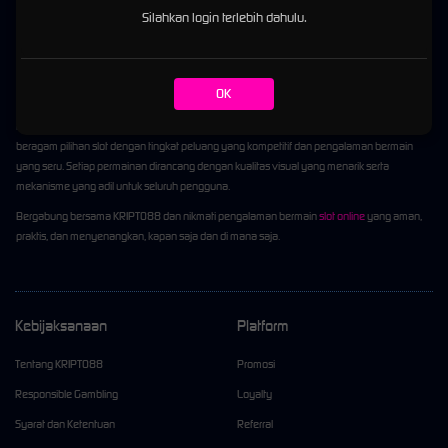
Silahkan login terlebih dahulu.
KRIPTO88
hadir sebagai platform hiburan digital yang menawarkan berbagai permainan
slot populer dengan sistem yang stabil dan transparan. Didukung oleh lisensi resmi
internasional PAGCOR, KRIPTO88 mengutamakan kenyamanan pengguna melalui proses
top up yang mudah, layanan transaksi yang cepat, serta sistem permainan yang dirancang
OK
secara profesional.
Melalui kerja sama dengan provider game ternama dunia, KRIPTO88 menyediakan
beragam pilihan slot dengan tingkat peluang yang kompetitif dan pengalaman bermain
yang seru. Setiap permainan dirancang dengan kualitas visual yang menarik serta
mekanisme yang adil untuk seluruh pengguna.
Bergabung bersama KRIPTO88 dan nikmati pengalaman bermain
slot online
yang aman,
praktis, dan menyenangkan, kapan saja dan di mana saja.
Kebijaksanaan
Platform
Tentang KRIPTO88
Promosi
Responsible Gambling
Loyalty
Syarat dan Ketentuan
Referral