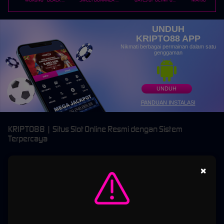
UNDUH
KRIPTO88 APP
Nikmati berbagai permainan dalam satu
genggaman
UNDUH
PANDUAN INSTALASI
KRIPTO88 | Situs Slot Online Resmi dengan Sistem
Terpercaya
KRIPTO88: Platform Slot
×
Online Favorit dengan
Peluang Menang Optimal